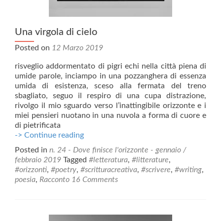
Una virgola di cielo
Posted on
12 Marzo 2019
risveglio addormentato di pigri echi nella città piena di
umide parole, inciampo in una pozzanghera di essenza
umida di esistenza, sceso alla fermata del treno
sbagliato, seguo il respiro di una cupa distrazione,
rivolgo il mio sguardo verso l’inattingibile orizzonte e i
miei pensieri nuotano in una nuvola a forma di cuore e
di pietrificata
Una
-> Continue reading
virgola
Posted in
n. 24 - Dove finisce l'orizzonte - gennaio /
di
febbraio 2019
Tagged
#letteratura
,
#litterature
,
cielo
#orizzonti
,
#poetry
,
#scritturacreativa
,
#scrivere
,
#writing
,
poesia
,
Racconto
16 Comments