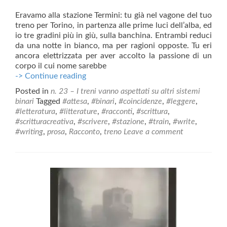
Eravamo alla stazione Termini: tu già nel vagone del tuo
treno per Torino, in partenza alle prime luci dell’alba, ed
io tre gradini più in giù, sulla banchina. Entrambi reduci
da una notte in bianco, ma per ragioni opposte. Tu eri
ancora elettrizzata per aver accolto la passione di un
corpo il cui nome sarebbe
L’amore
-> Continue reading
è
Posted in
n. 23 – I treni vanno aspettati su altri sistemi
un
binari
Tagged
#attesa
,
#binari
,
#coincidenze
,
#leggere
,
sistema
#letteratura
,
#litterature
,
#racconti
,
#scrittura
,
binario
#scritturacreativa
,
#scrivere
,
#stazione
,
#train
,
#write
,
#writing
,
prosa
,
Racconto
,
treno
Leave a comment