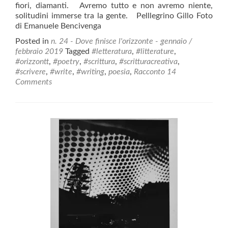
fiori, diamanti. Avremo tutto e non avremo niente,
solitudini immerse tra la gente. Pelllegrino Gillo Foto
di Emanuele Bencivenga
Posted in
n. 24 - Dove finisce l'orizzonte - gennaio /
febbraio 2019
Tagged
#letteratura
,
#litterature
,
#orizzontt
,
#poetry
,
#scrittura
,
#scritturacreativa
,
#scrivere
,
#write
,
#writing
,
poesia
,
Racconto
14
Comments