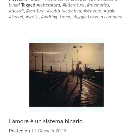
d’infanzia,
binari
Tagged
#letteratura
,
#litterature
,
#memories
,
o
#ricordi
,
#scrittura
,
#scritturacreativa
,
#scrivere
,
#train
,
forse
#travel
,
#write
,
#writing
,
treno
,
viaggio
Leave a comment
solo
un
sogno
L’amore è un sistema binario
Posted on
13 Gennaio 2019