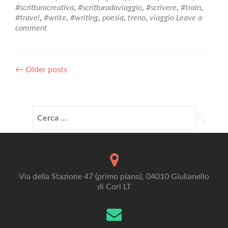
#scritturacreativa
,
#scritturadaviaggio
,
#scrivere
,
#train
,
#travel
,
#write
,
#writing
,
poesia
,
treno
,
viaggio
Leave a
comment
Posts
←
Older posts
navigation
Ricerca
per:
Via della Stazione 47 (primo piano), 04010 Giulianello
di Cori LT