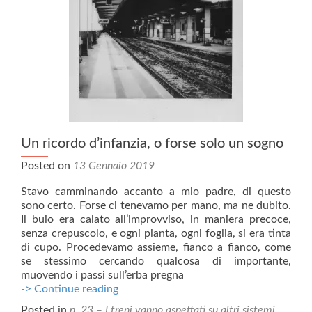
Un ricordo d’infanzia, o forse solo un sogno
Posted on
13 Gennaio 2019
Stavo camminando accanto a mio padre, di questo
sono certo. Forse ci tenevamo per mano, ma ne dubito.
Il buio era calato all’improvviso, in maniera precoce,
senza crepuscolo, e ogni pianta, ogni foglia, si era tinta
di cupo. Procedevamo assieme, fianco a fianco, come
se stessimo cercando qualcosa di importante,
muovendo i passi sull’erba pregna
Un
-> Continue reading
ricordo
Posted in
n. 23 – I treni vanno aspettati su altri sistemi