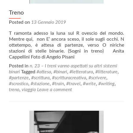
Treno
Posted on
13 Gennaio 2019
T ramonta adesso la luna sul R ovescio del mondo.
Mentre qui, non E’ ancora sceso, il sole sugli occhi. N
ottetempo, è attesa di partenze, verso O niriche
stazioni di stelle binarie. (Sogni in treno) Anita
Cappellini Foto di Angelo Pisani
Posted in
n. 23 – I treni vanno aspettati su altri sistemi
binari
Tagged
#attesa
,
#binari
,
#letteratura
,
#litterature
,
#partenze
,
#scrittura
,
#scritturacreativa
,
#scrivere
,
#scrostico
,
#stazione
,
#train
,
#travel
,
#write
,
#writing
,
treno
,
viaggio
Leave a comment