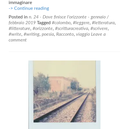
immaginare
La
-> Continue reading
Linea
Posted in
n. 24 - Dove finisce l'orizzonte - gennaio /
Sottile
febbraio 2019
Tagged
#colombo
,
#leggere
,
#letteratura
,
#litterature
,
#orizzonte
,
#scritturacreativa
,
#scrivere
,
#write
,
#writing
,
poesia
,
Racconto
,
viaggio
Leave a
comment