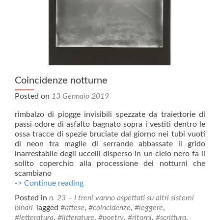
Coincidenze notturne
Posted on
13 Gennaio 2019
rimbalzo di piogge invisibili spezzate da traiettorie di
passi odore di asfalto bagnato sopra i vestiti dentro le
ossa tracce di spezie bruciate dal giorno nei tubi vuoti
di neon tra maglie di serrande abbassate il grido
inarrestabile degli uccelli disperso in un cielo nero fa il
solito coperchio alla processione dei notturni che
scambiano
Coincidenze
-> Continue reading
notturne
Posted in
n. 23 – I treni vanno aspettati su altri sistemi
binari
Tagged
#attese
,
#coincidenze
,
#leggere
,
#letteratura
,
#litterature
,
#poetry
,
#ritorni
,
#scrittura
,