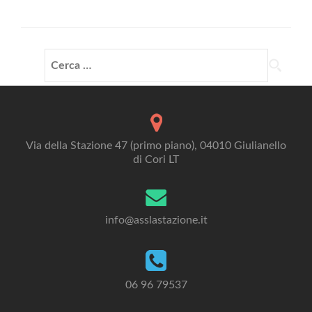
Ricerca
per:
Via della Stazione 47 (primo piano), 04010 Giulianello
di Cori LT
info@asslastazione.it
06 96 79537