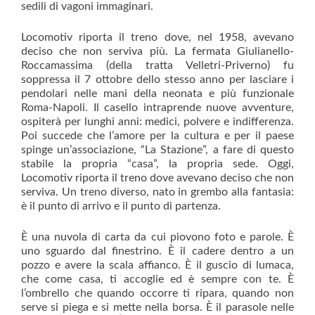
sedili di vagoni immaginari.
Locomotiv riporta il treno dove, nel 1958, avevano
deciso che non serviva più. La fermata Giulianello-
Roccamassima (della tratta Velletri-Priverno) fu
soppressa il 7 ottobre dello stesso anno per lasciare i
pendolari nelle mani della neonata e più funzionale
Roma-Napoli. Il casello intraprende nuove avventure,
ospiterà per lunghi anni: medici, polvere e indifferenza.
Poi succede che l’amore per la cultura e per il paese
spinge un’associazione, “La Stazione”, a fare di questo
stabile la propria “casa”, la propria sede. Oggi,
Locomotiv riporta il treno dove avevano deciso che non
serviva. Un treno diverso, nato in grembo alla fantasia:
è il punto di arrivo e il punto di partenza.
È una nuvola di carta da cui piovono foto e parole. È
uno sguardo dal finestrino. È il cadere dentro a un
pozzo e avere la scala affianco. È il guscio di lumaca,
che come casa, ti accoglie ed è sempre con te. È
l’ombrello che quando occorre ti ripara, quando non
serve si piega e si mette nella borsa. È il parasole nelle