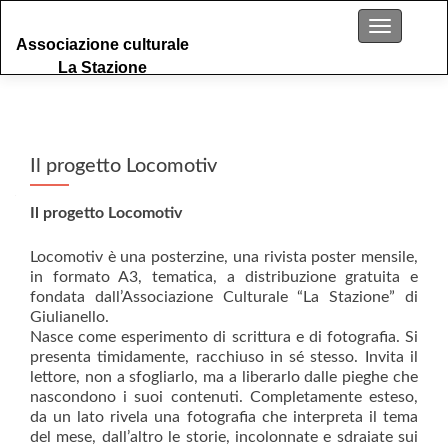
S
Menu
Associazione culturale
k
La Stazione
i
p
t
o
c
Il progetto Locomotiv
o
n
Il progetto Locomotiv
t
e
Locomotiv è una posterzine, una rivista poster mensile,
n
in formato A3, tematica, a distribuzione gratuita e
t
fondata dall’Associazione Culturale “La Stazione” di
Giulianello.
Nasce come esperimento di scrittura e di fotografia. Si
presenta timidamente, racchiuso in sé stesso. Invita il
lettore, non a sfogliarlo, ma a liberarlo dalle pieghe che
nascondono i suoi contenuti. Completamente esteso,
da un lato rivela una fotografia che interpreta il tema
del mese, dall’altro le storie, incolonnate e sdraiate sui