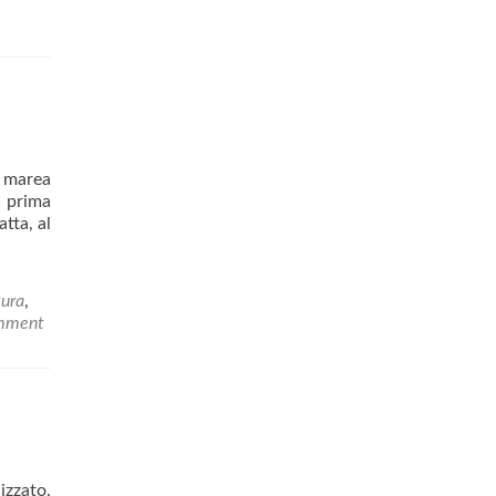
a marea
 prima
atta, al
tura
,
omment
izzato.