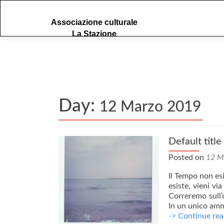
S
Associazione culturale
k
La Stazione
i
p
t
o
c
o
Day:
n
12 Marzo 2019
t
e
n
Default title
t
Posted on
12 M
Il Tempo non e
esiste, vieni 
Correremo sull’
In un unico amm
-> Continue rea