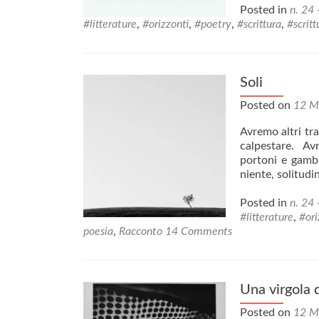
Posted in
n. 24 
#litterature
,
#orizzonti
,
#poetry
,
#scrittura
,
#scritt
Soli
Posted on
12 M
Avremo altri tr
calpestare. Avr
portoni e gambe
niente, solitud
Posted in
n. 24 
#litterature
,
#ori
poesia
,
Racconto
14 Comments
Una virgola d
Posted on
12 M