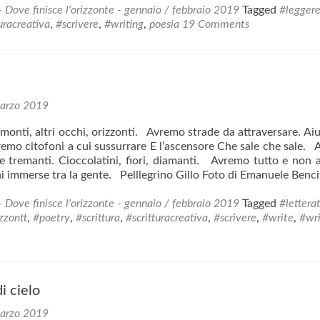
title
- Dove finisce l'orizzonte - gennaio / febbraio 2019
Tagged
#legger
uracreativa
,
#scrivere
,
#writing
,
poesia
19 Comments
arzo 2019
amonti, altri occhi, orizzonti. Avremo strade da attraversare. Ai
emo citofoni a cui sussurrare E l’ascensore Che sale che sale.
 tremanti. Cioccolatini, fiori, diamanti. Avremo tutto e non
ini immerse tra la gente. Pelllegrino Gillo Foto di Emanuele Benc
- Dove finisce l'orizzonte - gennaio / febbraio 2019
Tagged
#lettera
zzontt
,
#poetry
,
#scrittura
,
#scritturacreativa
,
#scrivere
,
#write
,
#wri
i cielo
arzo 2019