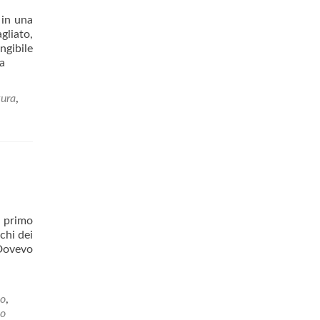
 in una
gliato,
ngibile
ta
tura
,
l primo
chi dei
 Dovevo
o
,
io