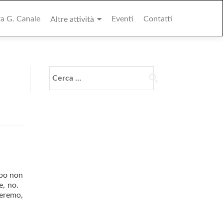
ra G. Canale
Eventi
Contatti
Altre attività
Ricerca
per:
po non
re, no.
deremo,