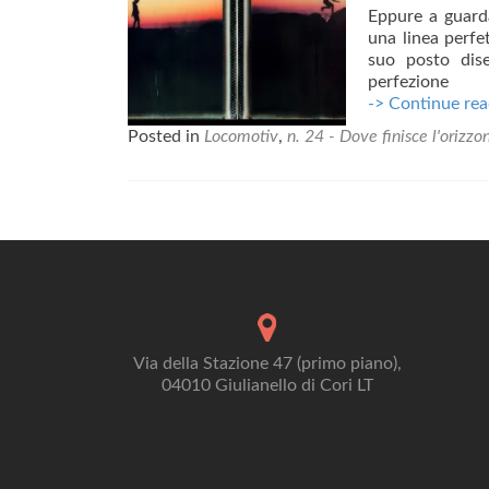
Eppure a guarda
una linea perfe
suo posto dis
perfezione
-> Continue rea
Posted in
Locomotiv
,
n. 24 - Dove finisce l'orizz
Posts
navigation
Via della Stazione 47 (primo piano),
04010 Giulianello di Cori LT