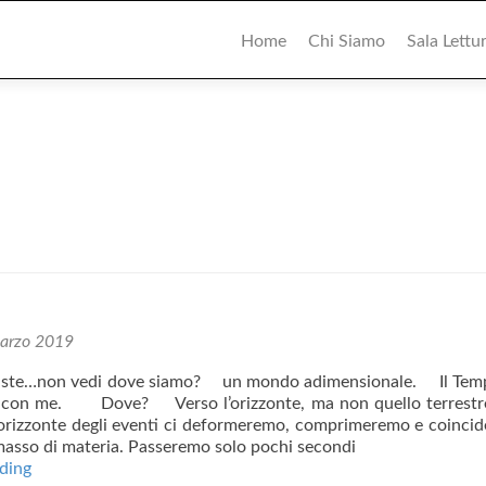
Primary
Menu
Home
Chi Siamo
Sala Lettu
arzo 2019
siste…non vedi dove siamo? un mondo adimensionale. Il Tem
via con me. Dove? Verso l’orizzonte, ma non quello terrest
orizzonte degli eventi ci deformeremo, comprimeremo e coinci
asso di materia. Passeremo solo pochi secondi
Default
ding