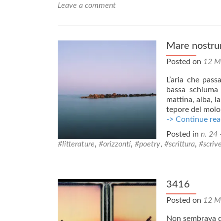
Leave a comment
Mare nostr
Posted on
12 M
L’aria che passa
bassa schiuma 
mattina, alba, la
tepore del molo
-> Continue rea
Posted in
n. 24 
#litterature
,
#orizzonti
,
#poetry
,
#scrittura
,
#scriv
3416
Posted on
12 M
Non sembrava da