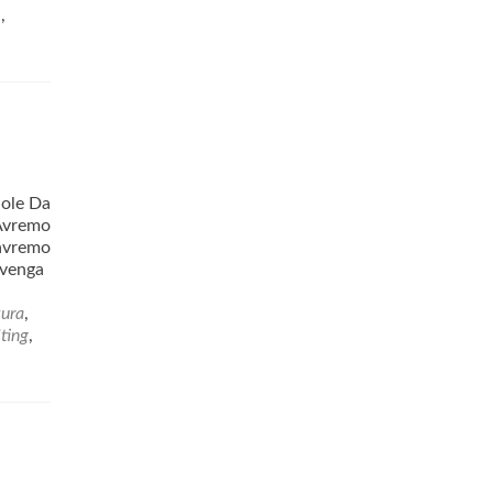
e
,
uole Da
 Avremo
 avremo
ivenga
tura
,
ting
,