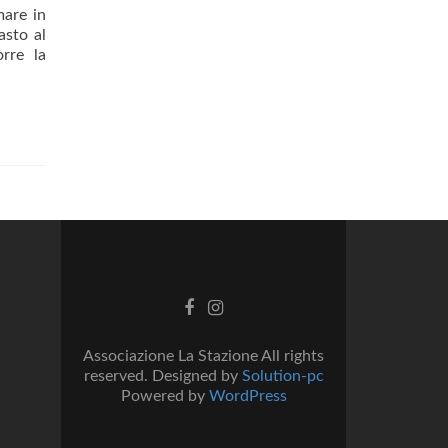
mare in
asto al
rre la
Facebook
Instagram
link
link
Associazione La Stazione All rights
reserved. Designed by
Solution-pc
Powered by
WordPress