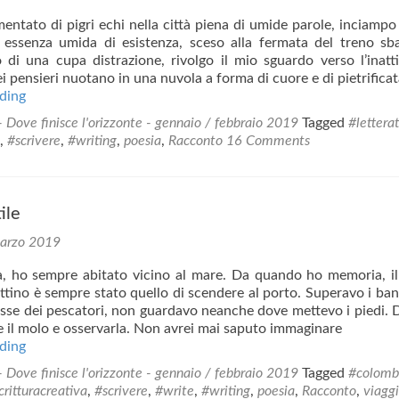
mentato di pigri echi nella città piena di umide parole, inciampo
essenza umida di esistenza, sceso alla fermata del treno sba
o di una cupa distrazione, rivolgo il mio sguardo verso l’inatti
ei pensieri nuotano in una nuvola a forma di cuore e di pietrifica
Una
ding
virgola
- Dove finisce l'orizzonte - gennaio / febbraio 2019
Tagged
#lettera
di
,
#scrivere
,
#writing
,
poesia
,
Racconto
16 Comments
cielo
ile
arzo 2019
a, ho sempre abitato vicino al mare. Da quando ho memoria, i
ttino è sempre stato quello di scendere al porto. Superavo i ban
asse dei pescatori, non guardavo neanche dove mettevo i piedi.
e il molo e osservarla. Non avrei mai saputo immaginare
La
ding
Linea
- Dove finisce l'orizzonte - gennaio / febbraio 2019
Tagged
#colomb
Sottile
critturacreativa
,
#scrivere
,
#write
,
#writing
,
poesia
,
Racconto
,
viagg