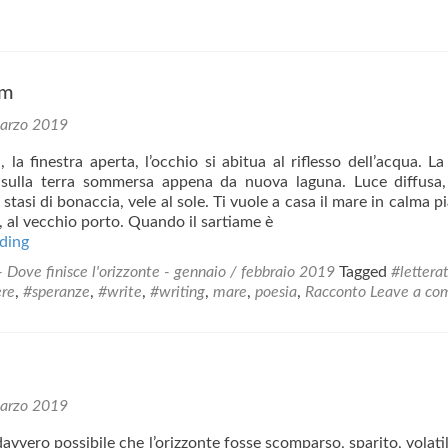
um
arzo 2019
, la finestra aperta, l’occhio si abitua al riflesso dell’acqua. L
sulla terra sommersa appena da nuova laguna. Luce diffusa,
 stasi di bonaccia, vele al sole. Ti vuole a casa il mare in calma pi
, al vecchio porto. Quando il sartiame è
Mare
ding
nostrum
- Dove finisce l'orizzonte - gennaio / febbraio 2019
Tagged
#lettera
ere
,
#speranze
,
#write
,
#writing
,
mare
,
poesia
,
Racconto
Leave a c
arzo 2019
vvero possibile che l’orizzonte fosse scomparso, sparito, volatil