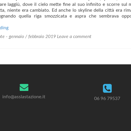
re laggiù, dove il cielo mette fine al suo infinito e scorre sul 
tta, niente era cambiato. Ed anche lo skyline della città era rim
egnando quella riga smozzicata e aspra che sembrava oppo
3416
ding
onte - gennaio / febbraio 2019
Leave a comment
info@asslastazione.it
06 96 79537