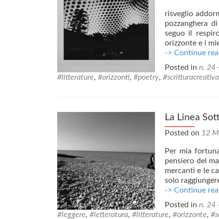
risveglio addor
pozzanghera di 
seguo il respir
orizzonte e i mi
-> Continue rea
Posted in
n. 24 
#litterature
,
#orizzonti
,
#poetry
,
#scritturacreativa
La Linea Sott
Posted on
12 M
Per mia fortun
pensiero del ma
mercanti e le c
solo raggiunger
-> Continue rea
Posted in
n. 24 
#leggere
,
#letteratura
,
#litterature
,
#orizzonte
,
#s