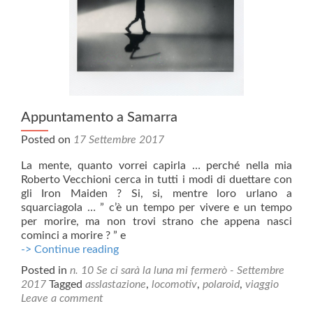
Appuntamento a Samarra
Posted on
17 Settembre 2017
La mente, quanto vorrei capirla … perché nella mia
Roberto Vecchioni cerca in tutti i modi di duettare con
gli Iron Maiden ? Si, si, mentre loro urlano a
squarciagola … ” c’è un tempo per vivere e un tempo
per morire, ma non trovi strano che appena nasci
cominci a morire ? ” e
Appuntamento
-> Continue reading
a
Posted in
n. 10 Se ci sarà la luna mi fermerò - Settembre
Samarra
2017
Tagged
asslastazione
,
locomotiv
,
polaroid
,
viaggio
Leave a comment