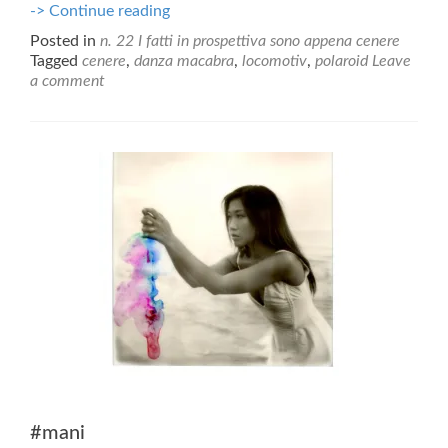
Il
-> Continue reading
tuo
Posted in
n. 22 I fatti in prospettiva sono appena cenere
concerto
Tagged
cenere
,
danza macabra
,
locomotiv
,
polaroid
Leave
a comment
#mani