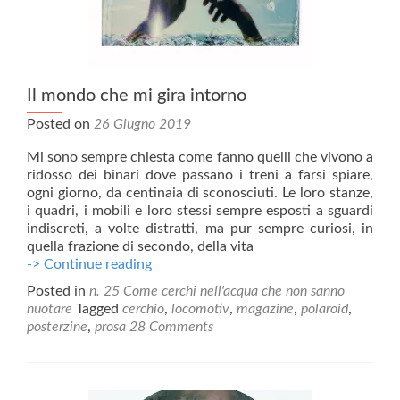
Il mondo che mi gira intorno
Posted on
26 Giugno 2019
Mi sono sempre chiesta come fanno quelli che vivono a
ridosso dei binari dove passano i treni a farsi spiare,
ogni giorno, da centinaia di sconosciuti. Le loro stanze,
i quadri, i mobili e loro stessi sempre esposti a sguardi
indiscreti, a volte distratti, ma pur sempre curiosi, in
quella frazione di secondo, della vita
Il
-> Continue reading
mondo
Posted in
n. 25 Come cerchi nell'acqua che non sanno
che
nuotare
Tagged
cerchio
,
locomotiv
,
magazine
,
polaroid
,
mi
posterzine
,
prosa
28 Comments
gira
intorno