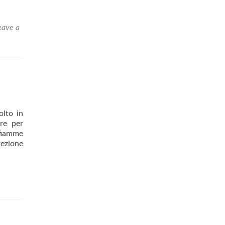
eave a
olto in
ure per
 fiamme
rezione