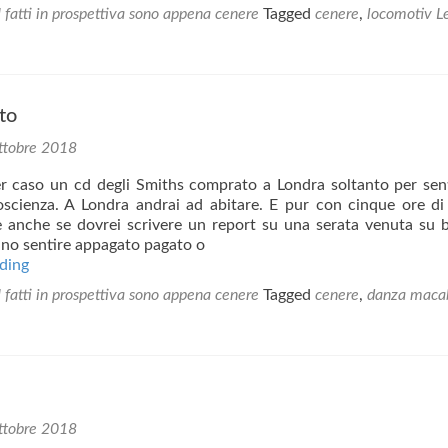
e
I fatti in prospettiva sono appena cenere
Tagged
cenere
,
locomotiv
L
cenere
to
ttobre 2018
r caso un cd degli Smiths comprato a Londra soltanto per sen
oscienza. A Londra andrai ad abitare. E pur con cinque ore d
e anche se dovrei scrivere un report su una serata venuta su 
anno sentire appagato pagato o
Il
ding
tuo
I fatti in prospettiva sono appena cenere
Tagged
cenere
,
danza maca
concerto
ttobre 2018