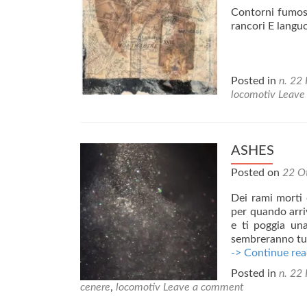
Contorni fumosi
rancori E languo
Posted in
n. 22 
locomotiv
Leave
ASHES
Posted on
22 O
Dei rami morti 
per quando arriv
e ti poggia una
sembreranno tutt
-> Continue rea
Posted in
n. 22 
cenere
,
locomotiv
Leave a comment