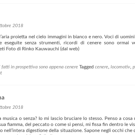
ttobre 2018
’aria proietta nel cielo immagini in bianco e nero. Voci di uomini
e eseguite senza strumenti, ricordi di cenere sono ormai 
ti Foto di Rinko Kauwauchi (dal web)
I fatti in prospettiva sono appena cenere
Tagged
cenere
,
locomotiv
,
p
t
ma
ttobre 2018
a musica o senza? Io mi lascio bruciare lo stesso. Penso a cosa r
sua fiamma, del peccato o come si pensi, mi fissa fin dentro le visc
no nell’intera digestione della situazione. Sapone negli occhi che di