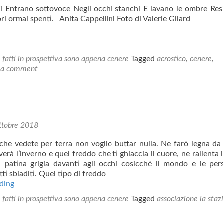
 Entrano sottovoce Negli occhi stanchi E lavano le ombre Res
ri ormai spenti. Anita Cappellini Foto di Valerie Gilard
I fatti in prospettiva sono appena cenere
Tagged
acrostico
,
cenere
,
 a comment
ttobre 2018
che vedete per terra non voglio buttar nulla. Ne farò legna da
erà l’inverno e quel freddo che ti ghiaccia il cuore, ne rallenta i 
 patina grigia davanti agli occhi cosicché il mondo e le per
i sbiaditi. Quel tipo di freddo
ASHES
ding
I fatti in prospettiva sono appena cenere
Tagged
associazione la staz