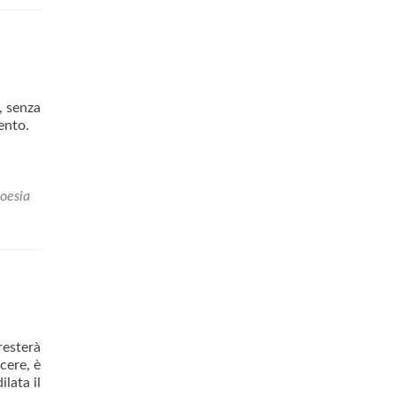
, senza
vento.
oesia
esterà
ere, è
lata il