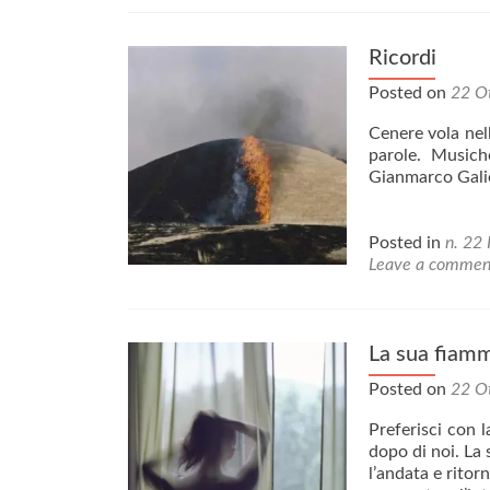
Ricordi
Posted on
22 O
Cenere vola nell
parole. Musich
Gianmarco Galie
Posted in
n. 22 
Leave a commen
La sua fiam
Posted on
22 O
Preferisci con l
dopo di noi. La 
l’andata e ritor