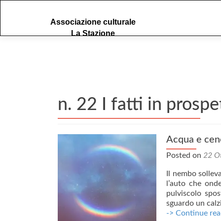
S
Associazione culturale
k
La Stazione
i
p
t
o
c
o
n. 22 I fatti in pros
n
t
e
n
Acqua e cen
t
Posted on
22 O
Il nembo solleva
l’auto che onde
pulviscolo spos
sguardo un calzi
-> Continue rea