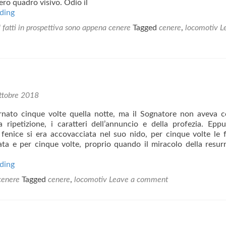
ero quadro visivo. Odio il
La
ding
sua
I fatti in prospettiva sono appena cenere
Tagged
cenere
,
locomotiv
L
fiamma
ttobre 2018
rnato cinque volte quella notte, ma il Sognatore non aveva c
a ripetizione, i caratteri dell’annuncio e della profezia. Epp
 fenice si era accovacciata nel suo nido, per cinque volte le
ata e per cinque volte, proprio quando il miracolo della resur
La
ding
fenice
 cenere
Tagged
cenere
,
locomotiv
Leave a comment