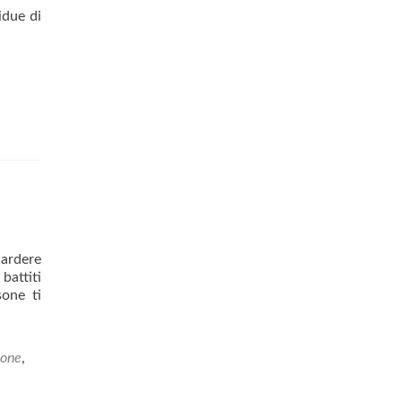
idue di
 ardere
battiti
sone ti
ione
,