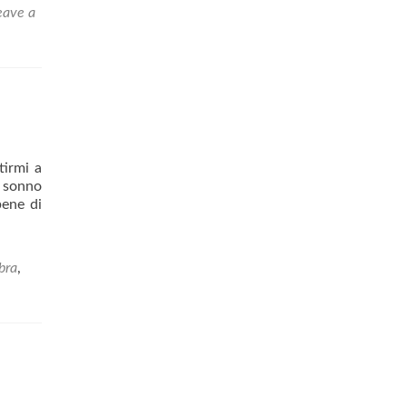
eave a
tirmi a
i sonno
bene di
bra
,