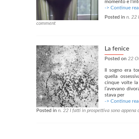
momento e l’int
-> Continue rea
Posted in
n. 22 
comment
La fenice
Posted on
22 O
Il sogno era to
quella ossessiv
cinque volte la
l’avevano divor
stava per
-> Continue rea
Posted in
n. 22 I fatti in prospettiva sono appena
Posts