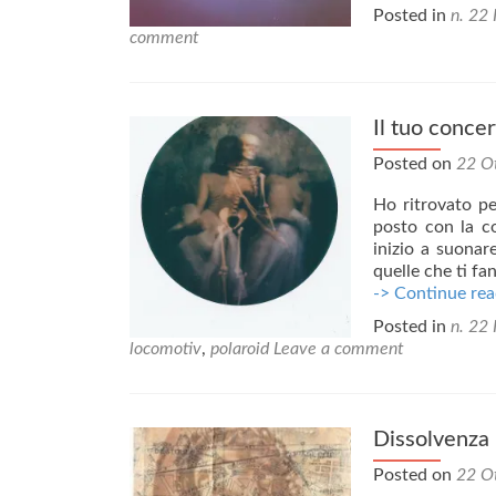
Posted in
n. 22 
comment
Il tuo concer
Posted on
22 O
Ho ritrovato pe
posto con la c
inizio a suonar
quelle che ti f
-> Continue rea
Posted in
n. 22 
locomotiv
,
polaroid
Leave a comment
Dissolvenza
Posted on
22 O