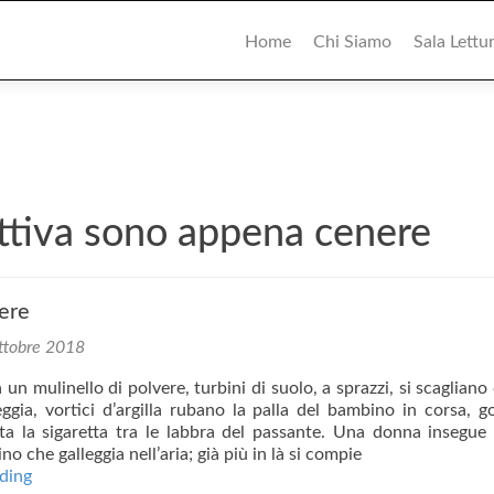
Primary
Menu
Home
Chi Siamo
Sala Lettu
pettiva sono appena cenere
ere
ttobre 2018
 un mulinello di polvere, turbini di suolo, a sprazzi, si scagliano
ggia, vortici d’argilla rubano la palla del bambino in corsa, g
ta la sigaretta tra le labbra del passante. Una donna insegue
no che galleggia nell’aria; già più in là si compie
Acqua
ding