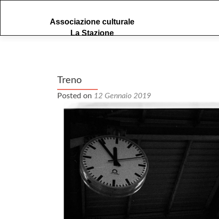
S
Associazione culturale
k
La Stazione
i
p
t
o
c
Treno
o
Posted on
12 Gennaio 2019
n
t
e
n
t