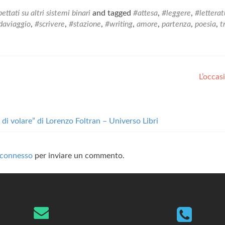
ettati su altri sistemi binari
and tagged
#attesa
,
#leggere
,
#letterat
adaviaggio
,
#scrivere
,
#stazione
,
#writing
,
amore
,
partenza
,
poesia
,
t
L’occa
 di volare” di Lorenzo Foltran – Universo Libri
connesso
per inviare un commento.