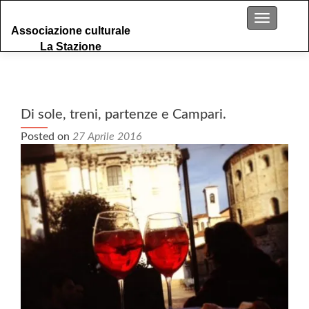
S
Menu
Associazione culturale
k
La Stazione
i
p
t
o
c
Di sole, treni, partenze e Campari.
o
Posted on
27 Aprile 2016
n
t
e
n
t