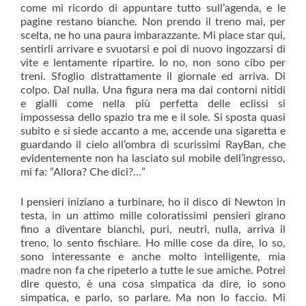
come mi ricordo di appuntare tutto sull’agenda, e le
pagine restano bianche. Non prendo il treno mai, per
scelta, ne ho una paura imbarazzante. Mi piace star qui,
sentirli arrivare e svuotarsi e poi di nuovo ingozzarsi di
vite e lentamente ripartire. Io no, non sono cibo per
treni. Sfoglio distrattamente il giornale ed arriva. Di
colpo. Dal nulla. Una figura nera ma dai contorni nitidi
e gialli come nella più perfetta delle eclissi si
impossessa dello spazio tra me e il sole. Si sposta quasi
subito e si siede accanto a me, accende una sigaretta e
guardando il cielo all’ombra di scurissimi RayBan, che
evidentemente non ha lasciato sul mobile dell’ingresso,
mi fa: “Allora? Che dici?…”
I pensieri iniziano a turbinare, ho il disco di Newton in
testa, in un attimo mille coloratissimi pensieri girano
fino a diventare bianchi, puri, neutri, nulla, arriva il
treno, lo sento fischiare. Ho mille cose da dire, lo so,
sono interessante e anche molto intelligente, mia
madre non fa che ripeterlo a tutte le sue amiche. Potrei
dire questo, è una cosa simpatica da dire, io sono
simpatica, e parlo, so parlare. Ma non lo faccio. Mi