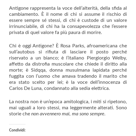
Antigone rappresenta la voce dell’alterità, della sfida al
cambiamento. È il nome di chi si assume il rischio di
essere sempre sé stessi, di chi è custode di un valore
irrinunciabile, di chi ha la consapevolezza che l’essere
privata di quel valore fa più paura di morire.
Chi è oggi Antigone? È Rosa Parks, afroamericana che
sull’autobus si rifiuta di lasciare il posto perché
riservato a un bianco; è l’italiano Piergiorgio Welby,
affetto da distrofia muscolare che chiede il diritto alla
morte; è Sidqqa, donna musulmana lapidata perché
fuggita con l’uomo che amava tradendo il marito che
era stato scelto per lei; è la voce dell’innocenza di
Carlos De Luna, condannato alla sedia elettrica.
La nostra non è un’epoca amitologica, i miti si ripetono,
mai uguali a loro stessi, ma leggermente alterati. Sono
storie che
non avvennero mai, ma sono sempre.
Condividi: