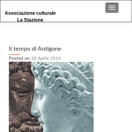
S
Menu
Associazione culturale
k
La Stazione
i
p
t
o
c
Il tempo di Antigone
o
Posted on
18 Aprile 2016
n
t
e
n
t