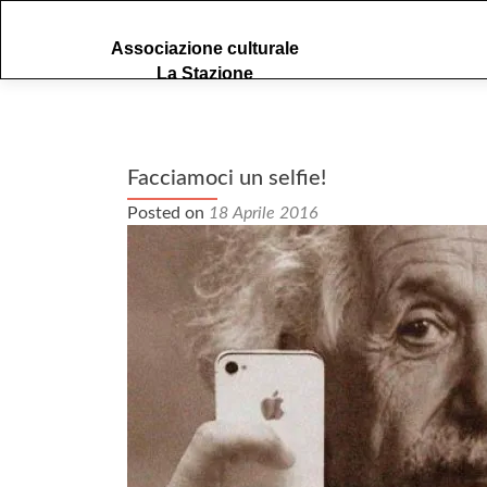
S
Associazione culturale
k
La Stazione
i
p
t
o
c
Facciamoci un selfie!
o
Posted on
18 Aprile 2016
n
t
e
n
t