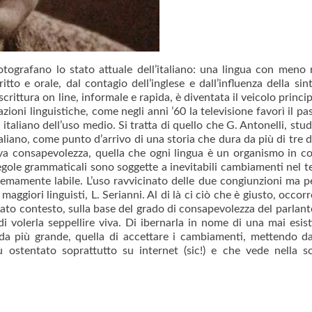
otografano lo stato attuale dell’italiano: una lingua con meno r
tto e orale, dal contagio dell’inglese e dall’influenza della sint
scrittura on line, informale e rapida, è diventata il veicolo princi
ioni linguistiche, come negli anni ’60 la televisione favorì il pa
 italiano dell’uso medio. Si tratta di quello che G. Antonelli, stud
taliano, come punto d’arrivo di una storia che dura da più di tre 
 consapevolezza, quella che ogni lingua è un organismo in c
regole grammaticali sono soggette a inevitabili cambiamenti nel 
stremamente labile. L’uso ravvicinato delle due congiunzioni ma p
aggiori linguisti, L. Serianni. Al di là ci ciò che è giusto, occor
to contesto, sulla base del grado di consapevolezza del parlante
di volerla seppellire viva. Di ibernarla in nome di una mai esist
fida più grande, quella di accettare i cambiamenti, mettendo d
ù ostentato soprattutto su internet (sic!) e che vede nella sc