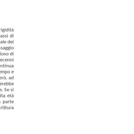
igidità
assi di
pale dei
ssaggio
ioso di
decenni
ontinua
tempo e
erò, ad
rerebbe
. Se si
ita età
a parte
rittura