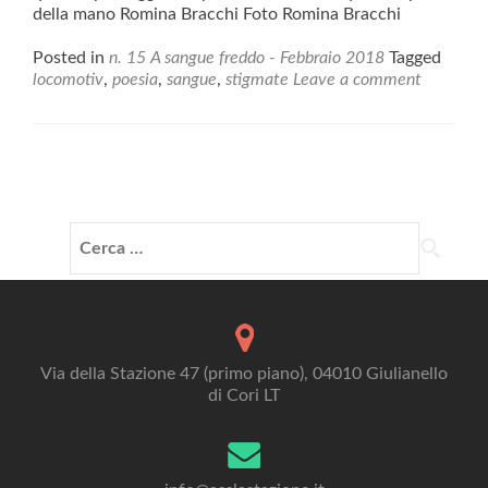
della mano Romina Bracchi Foto Romina Bracchi
Posted in
n. 15 A sangue freddo - Febbraio 2018
Tagged
locomotiv
,
poesia
,
sangue
,
stigmate
Leave a comment
Posts
navigation
Ricerca
per:
Via della Stazione 47 (primo piano), 04010 Giulianello
di Cori LT