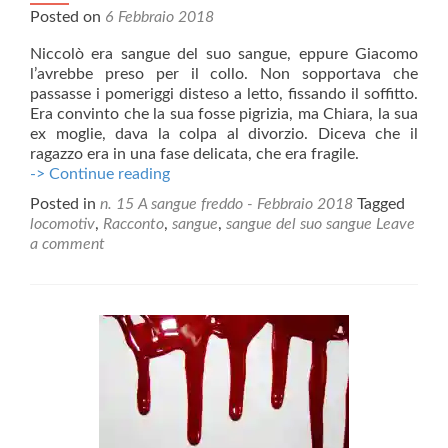
Posted on
6 Febbraio 2018
Niccolò era sangue del suo sangue, eppure Giacomo
l’avrebbe preso per il collo. Non sopportava che
passasse i pomeriggi disteso a letto, fissando il soffitto.
Era convinto che la sua fosse pigrizia, ma Chiara, la sua
ex moglie, dava la colpa al divorzio. Diceva che il
ragazzo era in una fase delicata, che era fragile.
Sangue
-> Continue reading
del
Posted in
n. 15 A sangue freddo - Febbraio 2018
Tagged
suo
locomotiv
,
Racconto
,
sangue
,
sangue del suo sangue
Leave
sangue
a comment