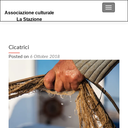
S
Menu
Associazione culturale
k
La Stazione
i
p
t
o
c
Cicatrici
o
Posted on
6 Ottobre 2018
n
t
e
n
t