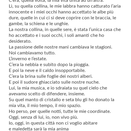
C’era, quella volta, la mia vita unita ad un’altra.
Lì, su quella collina, le mie labbra hanno catturato l’aria
innocente e i miei occhi hanno accettato le albe più
dure, quelle in cui ci si deve coprire con le braccia, le
gambe, la schiena e le unghie.
La nostra collina, in quelle sere, è stata l’unica casa che
ho accettato e i suoi occhi, i soli amanti che ho
desiderato.
La passione delle nostre mani cambiava le stagioni.
Noi cambiavamo tutto.
L’inverno e l’estate.
C’era la nebbia e subito dopo la pioggia.
E poi la neve e il caldo insopportabile.
C’era la brina sulle foglie dei nostri alberi.
E poi il sudore ghiacciato sulle nostre nuche.
Lui, la mia musica, e io sdraiata su quel cielo che
avevamo scelto di difendere, insieme.
Su quel manto di cristallo e seta blu gli ho donato la
mia vita, il mio tempo, il mio spazio.
Ho perso, per quelle notti, tutte le mie coordinate.
Oggi, senza di lui, io, non vivo più.
Io, oggi, in questa città non ci voglio abitare
e maledetta sarà la mia anima