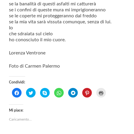
se la banalità di questi asfalti mi catturerà
se i confini di queste mura mi imprigioneranno
se le coperte mi proteggeranno dal freddo
se la mia vita sarà vissuta comunque, senza di lui.
Io
che sdraiata sul cielo
ho conosciuto il mio cuore.
Lorenza Ventrone
Foto di Carmen Palermo
Condividi:
F
F
C
F
F
F
F
a
a
l
a
a
a
a
i
i
i
i
i
i
i
c
c
c
c
c
c
c
l
l
c
l
l
l
l
Mi piace:
i
i
a
i
i
i
i
Caricamento...
c
c
p
c
c
c
c
p
q
e
p
p
q
q
e
u
r
e
e
u
u