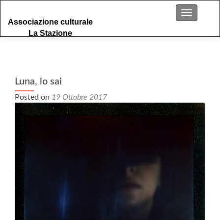
S
Menu
Associazione culturale
k
La Stazione
i
p
t
o
c
Luna, lo sai
o
Posted on
19 Ottobre 2017
n
t
e
n
t