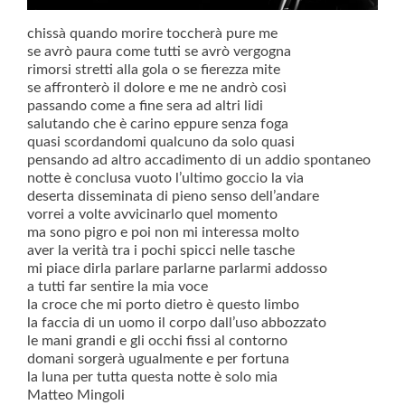
chissà quando morire toccherà pure me
se avrò paura come tutti se avrò vergogna
rimorsi stretti alla gola o se fierezza mite
se affronterò il dolore e me ne andrò così
passando come a fine sera ad altri lidi
salutando che è carino eppure senza foga
quasi scordandomi qualcuno da solo quasi
pensando ad altro accadimento di un addio spontaneo
notte è conclusa vuoto l’ultimo goccio la via
deserta disseminata di pieno senso dell’andare
vorrei a volte avvicinarlo quel momento
ma sono pigro e poi non mi interessa molto
aver la verità tra i pochi spicci nelle tasche
mi piace dirla parlare parlarne parlarmi addosso
a tutti far sentire la mia voce
la croce che mi porto dietro è questo limbo
la faccia di un uomo il corpo dall’uso abbozzato
le mani grandi e gli occhi fissi al contorno
domani sorgerà ugualmente e per fortuna
la luna per tutta questa notte è solo mia
Matteo Mingoli