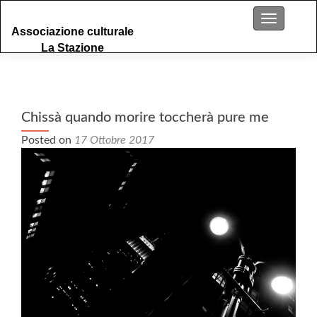
S
Menu
Associazione culturale
k
La Stazione
i
p
t
o
c
Chissà quando morire toccherà pure me
o
Posted on
17 Ottobre 2017
n
t
e
n
t