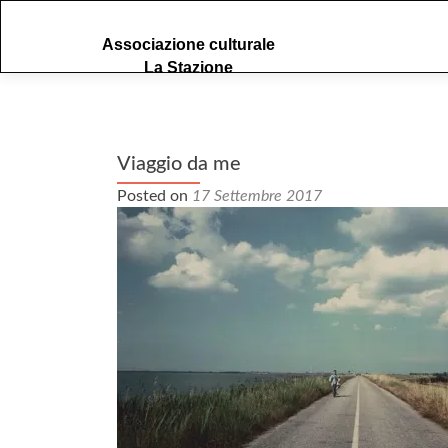
S
Associazione culturale
k
La Stazione
i
p
t
o
c
Viaggio da me
o
Posted on
17 Settembre 2017
n
t
e
n
t