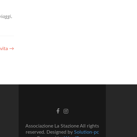
viaggi
.
 vita
→
Facebook
Instagram
link
link
Associazione La Stazione All rights
reserved. Designed by
Solution-pc