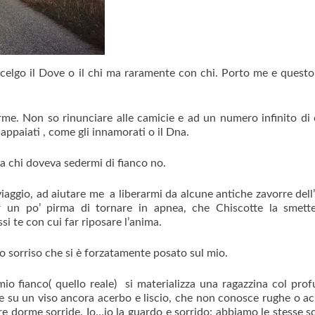
 scelgo il Dove o il chi ma raramente con chi. Porto me e questo
e. Non so rinunciare alle camicie e ad un numero infinito di c
 appaiati , come gli innamorati o il Dna.
a chi doveva sedermi di fianco no.
viaggio, ad aiutare me a liberarmi da alcune antiche zavorre dell
 un po’ pirma di tornare in apnea, che Chiscotte la smette
si te con cui far riposare l’anima.
uo sorriso che si è forzatamente posato sul mio.
 mio fianco( quello reale) si materializza una ragazzina col pro
te su un viso ancora acerbo e liscio, che non conosce rughe o a
 dorme sorride. Io…io la guardo e sorrido: abbiamo le stesse s