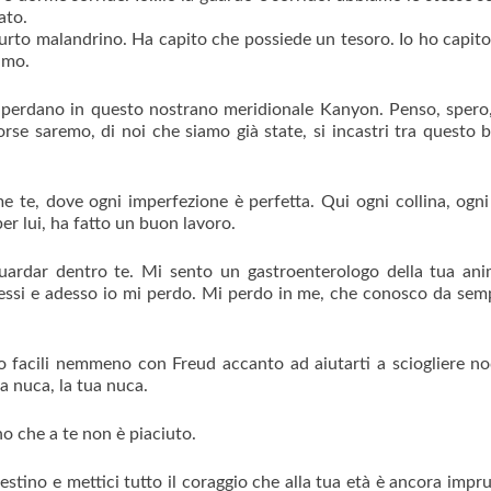
ato.
furto malandrino. Ha capito che possiede un tesoro. Io ho capito
timo.
si perdano in questo nostrano meridionale Kanyon. Penso, spero,
rse saremo, di noi che siamo già state, si incastri tra questo b
 te, dove ogni imperfezione è perfetta. Qui ogni collina, ogni
er lui, ha fatto un buon lavoro.
guardar dentro te. Mi sento un gastroenterologo della tua an
dessi e adesso io mi perdo. Mi perdo in me, che conosco da se
o facili nemmeno con Freud accanto ad aiutarti a sciogliere no
a nuca, la tua nuca.
o che a te non è piaciuto.
destino e mettici tutto il coraggio che alla tua età è ancora impr