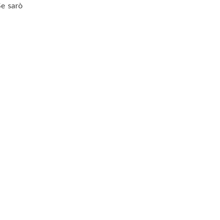
Se sarò
.