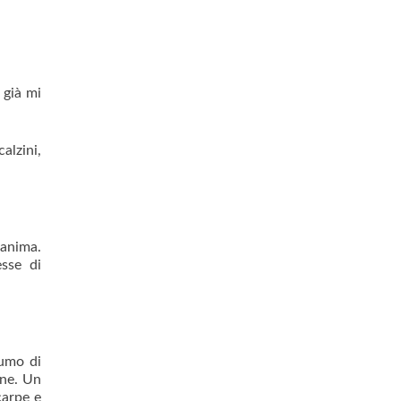
 già mi
alzini,
’anima.
sse di
fumo di
cne. Un
carpe e