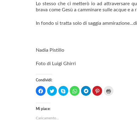
Lo stesso che ci metterò io ad attraversare que
brava come Gesù a camminare sulle acque e a rag
In fondo si tratta solo di saggia ammirazione…di s
Nadia Pistillo
Foto di Luigi Ghirri
Condividi:
F
F
C
F
F
F
F
a
a
l
a
a
a
a
i
i
i
i
i
i
i
c
c
c
c
c
c
c
l
l
c
l
l
l
l
Mi piace:
i
i
a
i
i
i
i
Caricamento...
c
c
p
c
c
c
c
p
q
e
p
p
q
q
e
u
r
e
e
u
u
r
i
c
r
r
i
i