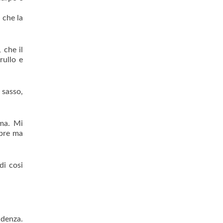
 che la
 che il
rullo e
 sasso,
ima. Mi
mpre ma
di cosi
udenza.