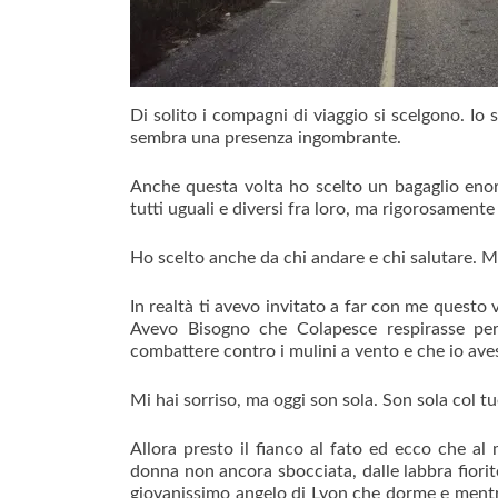
Di solito i compagni di viaggio si scelgono. Io
sembra una presenza ingombrante.
Anche questa volta ho scelto un bagaglio enorm
tutti uguali e diversi fra loro, ma rigorosamente
Ho scelto anche da chi andare e chi salutare. M
In realtà ti avevo invitato a far con me questo 
Avevo Bisogno che Colapesce respirasse per
combattere contro i mulini a vento e che io aves
Mi hai sorriso, ma oggi son sola. Son sola col t
Allora presto il fianco al fato ed ecco che al
donna non ancora sbocciata, dalle labbra fiori
giovanissimo angelo di Lyon che dorme e mentre