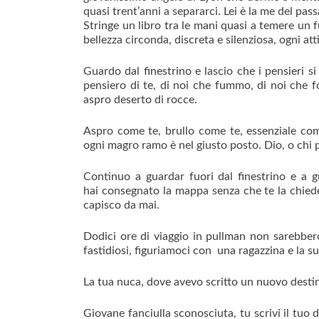
quasi trent’anni a separarci. Lei è la me del pass
Stringe un libro tra le mani quasi a temere un 
bellezza circonda, discreta e silenziosa, ogni at
Guardo dal finestrino e lascio che i pensieri 
pensiero di te, di noi che fummo, di noi che fo
aspro deserto di rocce.
Aspro come te, brullo come te, essenziale come
ogni magro ramo è nel giusto posto. Dio, o chi p
Continuo a guardar fuori dal finestrino e a 
hai consegnato la mappa senza che te la chie
capisco da mai.
Dodici ore di viaggio in pullman non sarebber
fastidiosi, figuriamoci con una ragazzina e la su
La tua nuca, dove avevo scritto un nuovo destin
Giovane fanciulla sconosciuta, tu scrivi il tuo 