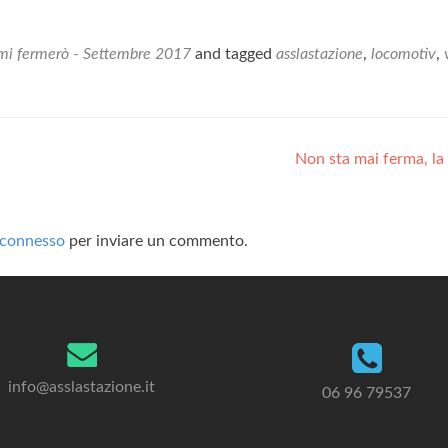
a mi fermerò - Settembre 2017
and tagged
asslastazione
,
locomotiv
,
Non sta mai ferma, la
connesso
per inviare un commento.
info@asslastazione.it
06 96 79537