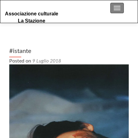
S
Menu
Associazione culturale
k
La Stazione
i
p
t
o
c
#istante
o
Posted on
9 Luglio 2018
n
t
e
n
t