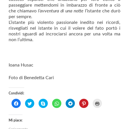
passeggiare mettendomi in imbarazzo di fronte a ciò
che chiamavo
l’avventura di una notte
l’istante che durò
per sempre.
L’istante più violento passionale inedito nei ricordi,
risvegliati nel istante in cui il volere del fato portò i
nostri sguardi ad incrociarsi ancora per una volta ma
non l’ultima.
Ioana Husac
Foto di Benedetta Cari
Condividi:
F
F
C
F
F
F
F
a
a
l
a
a
a
a
i
i
i
i
i
i
i
c
c
c
c
c
c
c
l
l
c
l
l
l
l
Mi piace:
i
i
a
i
i
i
i