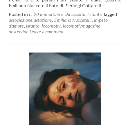
trema. Io e te persi in un istante. Il nulla. L’eterno.
Emiliano Nuccetelli Foto di Pierluigi Cottarelli
Posted in
n. 20 Immortale è chi accetta l'istante
Tagged
associazionelastazione
,
Emiliano Nuccetelli
,
Impeto
d'amore
,
istante
,
locomotiv
,
locomotivmagazine
,
posterzine
Leave a comment