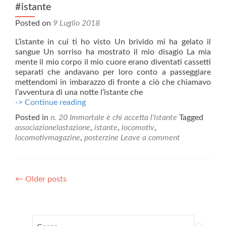
#istante
Posted on
9 Luglio 2018
L’istante in cui ti ho visto Un brivido mi ha gelato il
sangue Un sorriso ha mostrato il mio disagio La mia
mente il mio corpo il mio cuore erano diventati cassetti
separati che andavano per loro conto a passeggiare
mettendomi in imbarazzo di fronte a ciò che chiamavo
l’avventura di una notte l’istante che
#istante
-> Continue reading
Posted in
n. 20 Immortale è chi accetta l'istante
Tagged
associazionelastazione
,
istante
,
locomotiv
,
locomotivmagazine
,
posterzine
Leave a comment
Posts
←
Older posts
navigation
Ricerca