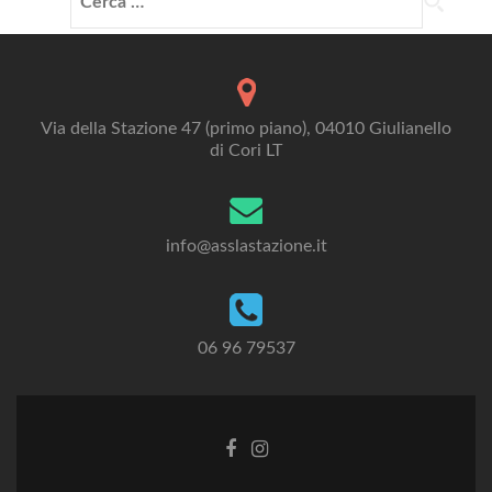
per:
Via della Stazione 47 (primo piano), 04010 Giulianello
di Cori LT
info@asslastazione.it
06 96 79537
Facebook
Instagram
link
link