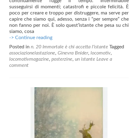
continuamente fugge il tempo. Interminabile
susseguirsi di momenti; catastrofi e piccole felicità. È
poco per creare e troppo per distruggere, ma serve per
capire che siamo qui, adesso, senza i “per sempre” che
non fanno per noi. È solo quest’istante che pesa su chi
siamo, cosa
Un
-> Continue reading
istante
Posted in
n. 20 Immortale è chi accetta l'istante
Tagged
associazionelastazione
,
Ginevra Bnider
,
locomotiv
,
locomotivmagazine
,
posterzine
,
un istante
Leave a
comment