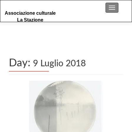
S
Menu
Associazione culturale
k
La Stazione
i
p
t
o
c
o
n
Day:
9 Luglio 2018
t
e
n
t