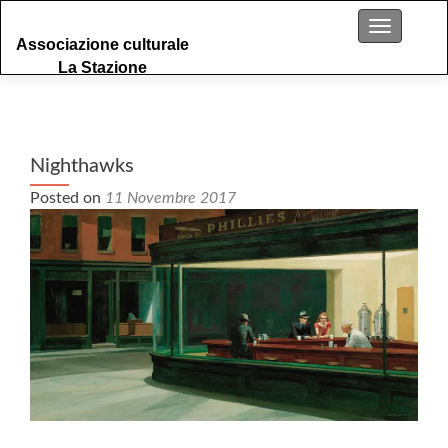
S
Menu
Associazione culturale
k
La Stazione
i
p
t
o
c
Nighthawks
o
Posted on
11 Novembre 2017
n
t
e
n
t