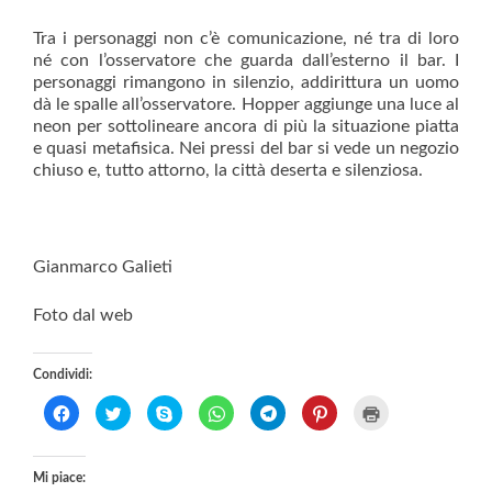
Tra i personaggi non c’è comunicazione, né tra di loro
né con l’osservatore che guarda dall’esterno il bar. I
personaggi rimangono in silenzio, addirittura un uomo
dà le spalle all’osservatore. Hopper aggiunge una luce al
neon per sottolineare ancora di più la situazione piatta
e quasi metafisica. Nei pressi del bar si vede un negozio
chiuso e, tutto attorno, la città deserta e silenziosa.
Gianmarco Galieti
Foto dal web
Condividi:
F
F
C
F
F
F
F
a
a
l
a
a
a
a
i
i
i
i
i
i
i
c
c
c
c
c
c
c
l
l
c
l
l
l
l
Mi piace: