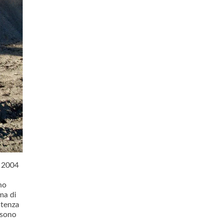
l 2004
.
no
ima di
stenza
 sono