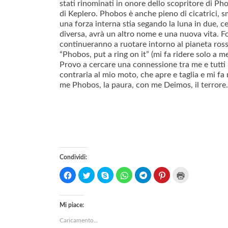
stati rinominati in onore dello scopritore di P
di Keplero. Phobos è anche pieno di cicatrici, s
una forza interna stia segando la luna in due, c
diversa, avrà un altro nome e una nuova vita. Fo
continueranno a ruotare intorno al pianeta rosso
“Phobos, put a ring on it” (mi fa ridere solo a 
Provo a cercare una connessione tra me e tutti i
contraria al mio moto, che apre e taglia e mi fa 
me Phobos, la paura, con me Deimos, il terrore.
Condividi:
F
F
C
F
F
F
F
a
a
l
a
a
a
a
i
i
i
i
i
i
i
c
c
c
c
c
c
c
l
l
c
l
l
l
l
Mi piace:
i
i
a
i
i
i
i
Caricamento...
c
c
p
c
c
c
c