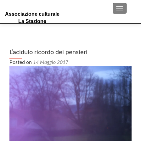
S
Menu
Associazione culturale
k
La Stazione
i
p
t
o
c
L’acidulo ricordo dei pensieri
o
Posted on
14 Maggio 2017
n
t
e
n
t