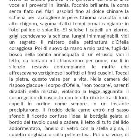
voce e i proverbi in litania, l’occhio brillante, la corsa
senza fiato nei filari assolati fino al dolce chinare la
schiena per raccogliere le pere. Chioma raccolta in un
alto chignon, sagoma d’altri tempi ormai cangiante in
foto pallide e sbiadite. Si sciolse i capelli un giorno,
grigi scendevano la schiena, lunghi inimmaginabili, vidi
un segreto, il mistero della pettinatura d’Ofelia
coraggiosa. Poi di nuovo da mano a mio padre, fugii dal
bosco nella tomba annacquata di un etrusco, vidi il
letto, da lontano mi chiamarono per nome, ma lì in
silenzio restavo contemplando le muffe che
affrescavano vertiginose i soffitti e i finti cuscini. Toccai
la pietra, questo valse per la vita. Nella camera del
risposo giacque il corpo d’Ofelia, “non toccare”, parenti
diradati nella mischia, violando la legge agguantai il
corpo gelido di nascosto con le dita ritorte tra di loro,
capelli in ordine come sempre. In un instante
precipitarono, il freddo della carne entrò nel sasso
sfondò il ricordo confuse l’idea: la bottiglia gelata al
bordo del tavolo quasi a cadere, il letto di tufo del lido
addormentato, l’anello di vetro con la stella alpina, il
cubetto di ghiaccio sulla pelle estiva. Poi una voce, di