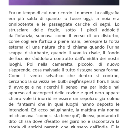
Era un tempo di cui non ricordo il numero. La calligrafia
era più salda di quanto lo fosse oggi, la noia era
onnipotente e le passeggiate cariche di segni. Lo
strusciare delle foglie, sotto i piedi addolciti
dall’infanzia, suonava come il verso di un disturbo,
come cogliere l’ortica a piene mani, percepire la forza
esterna di una natura che ti chiama quando l’urina
scappa disturbante, quando il vomito risale, il fondo
dell’occhio s’addolora contratto dall’umidità dei nostri
luoghi. Poi nella cameretta, piccolo, di nuovo
s’apprende, cosa malvagia il tutto ristagna senza forma.
Come il vento selvatico che dentro si contrae,
cercando la salvezza nei bulbi degl’insperati fiori. Il buio
ti avvolge e ne ricerchi il senso, ma per indole hai
appreso ad accorgerti delle rovine e quel nero appare
chiaro volerti inorridire essere un sepolcro già colmo
dei fantasmi che in quei luoghi hanno deposto le
intenzioni. Ed ecco baluginante, la mattina mia nonna
mi chiamava, “come si sta bene qui”, diceva, puntando il
dito chissà dove d’esatto nel giardino e raccontava la
storia di antichi parenti che giunsero dall’India. E la