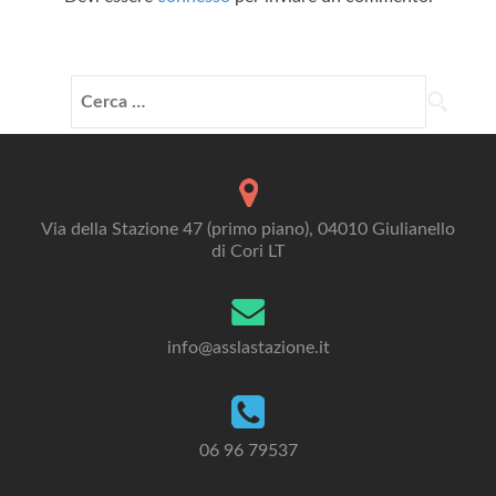
Ricerca
per:
Via della Stazione 47 (primo piano), 04010 Giulianello
di Cori LT
info@asslastazione.it
06 96 79537