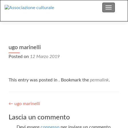
S
Menu
k
i
p
t
o
c
ugo marinelli
o
Posted on
12 Marzo 2019
n
t
e
n
This entry was posted in . Bookmark the
permalink
.
t
Post
←
ugo marinelli
navigation
Lascia un commento
Devi essere
connesso
per inviare un commento.