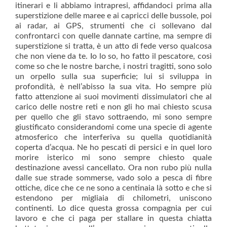
itinerari e li abbiamo intrapresi, affidandoci prima alla
superstizione delle maree e ai capricci delle bussole, poi
ai radar, ai GPS, strumenti che ci sollevano dal
confrontarci con quelle dannate cartine, ma sempre di
superstizione si tratta, è un atto di fede verso qualcosa
che non viene da te. Io lo so, ho fatto il pescatore, così
come so che le nostre barche, i nostri tragitti, sono solo
un orpello sulla sua superficie; lui si sviluppa in
profondità, è nell’abisso la sua vita. Ho sempre più
fatto attenzione ai suoi movimenti dissimulatori che al
carico delle nostre reti e non gli ho mai chiesto scusa
per quello che gli stavo sottraendo, mi sono sempre
giustificato considerandomi come una specie di agente
atmosferico che interferiva su quella quotidianità
coperta d’acqua. Ne ho pescati di persici e in quel loro
morire isterico mi sono sempre chiesto quale
destinazione avessi cancellato. Ora non rubo più nulla
dalle sue strade sommerse, vado solo a pesca di fibre
ottiche, dice che ce ne sono a centinaia là sotto e che si
estendono per migliaia di chilometri, uniscono
continenti. Lo dice questa grossa compagnia per cui
lavoro e che ci paga per stallare in questa chiatta