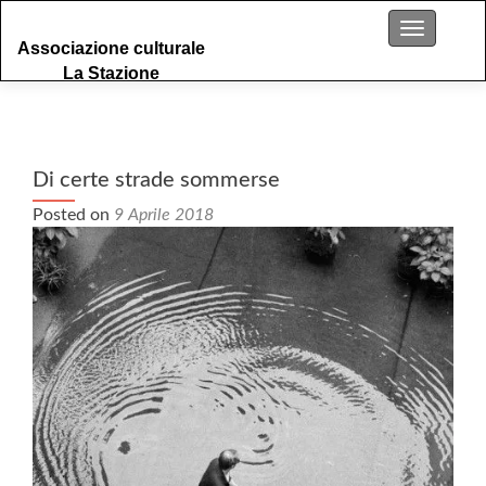
S
Menu
Associazione culturale
k
La Stazione
i
p
t
o
c
Di certe strade sommerse
o
Posted on
9 Aprile 2018
n
t
e
n
t