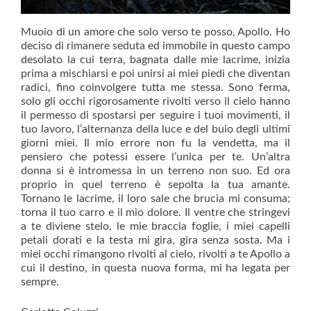
Muoio di un amore che solo verso te posso, Apollo. Ho
deciso di rimanere seduta ed immobile in questo campo
desolato la cui terra, bagnata dalle mie lacrime, inizia
prima a mischiarsi e poi unirsi ai miei piedi che diventan
radici, fino coinvolgere tutta me stessa. Sono ferma,
solo gli occhi rigorosamente rivolti verso il cielo hanno
il permesso di spostarsi per seguire i tuoi movimenti, il
tuo lavoro, l’alternanza della luce e del buio degli ultimi
giorni miei. Il mio errore non fu la vendetta, ma il
pensiero che potessi essere l’unica per te. Un’altra
donna si è intromessa in un terreno non suo. Ed ora
proprio in quel terreno è sepolta la tua amante.
Tornano le lacrime, il loro sale che brucia mi consuma;
torna il tuo carro e il mio dolore. Il ventre che stringevi
a te diviene stelo, le mie braccia foglie, i miei capelli
petali dorati e la testa mi gira, gira senza sosta. Ma i
miei occhi rimangono rivolti al cielo, rivolti a te Apollo a
cui il destino, in questa nuova forma, mi ha legata per
sempre.