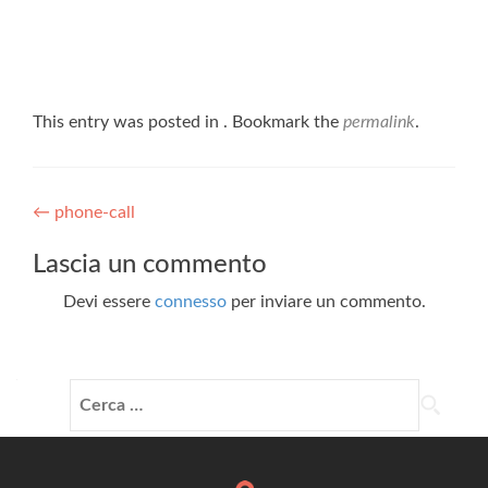
This entry was posted in . Bookmark the
permalink
.
Post
←
phone-call
navigation
Lascia un commento
Devi essere
connesso
per inviare un commento.
Ricerca
per: