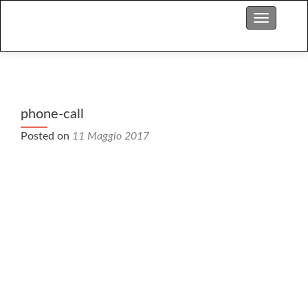
S
Menu
k
i
p
t
o
c
phone-call
o
Posted on
11 Maggio 2017
n
t
e
n
t