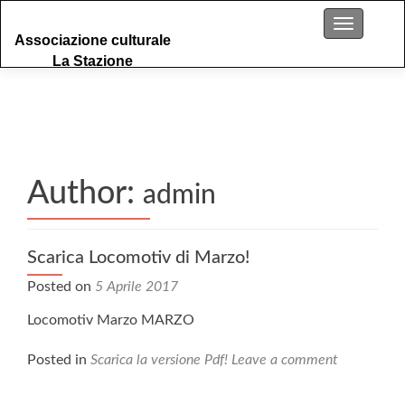
S
Menu
Associazione culturale
k
La Stazione
i
p
t
o
c
o
n
Author:
admin
t
e
n
Scarica Locomotiv di Marzo!
t
Posted on
5 Aprile 2017
Locomotiv Marzo MARZO
Posted in
Scarica la versione Pdf!
Leave a comment