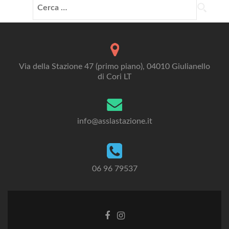
Ricerca
per:
Via della Stazione 47 (primo piano), 04010 Giulianello
di Cori LT
info@asslastazione.it
06 96 79537
Facebook
Instagram
link
link