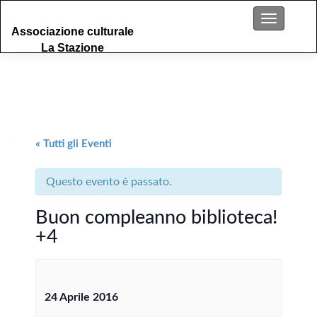
S
Menu
Associazione culturale
k
La Stazione
i
p
t
o
c
o
n
« Tutti gli Eventi
t
e
Questo evento è passato.
n
t
Buon compleanno biblioteca!
+4
24 Aprile 2016