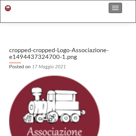
S
Menu
k
i
p
t
o
c
cropped-cropped-Logo-Associazione-
o
e1494437324700-1.png
n
Posted on
17 Maggio 2021
t
e
n
t