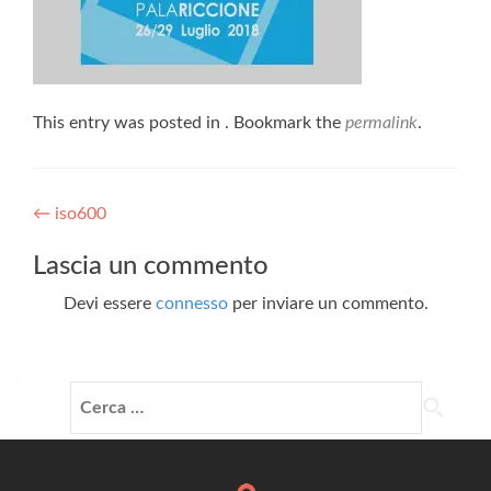
This entry was posted in . Bookmark the
permalink
.
Post
←
iso600
navigation
Lascia un commento
Devi essere
connesso
per inviare un commento.
Ricerca
per: