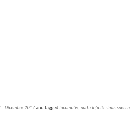
e? - Dicembre 2017
and tagged
locomotiv
,
parte infinitesima
,
specch