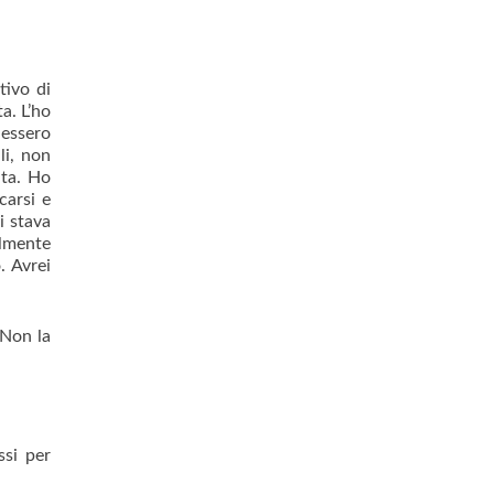
tivo di
a. L’ho
dessero
li, non
ata. Ho
carsi e
i stava
almente
. Avrei
. Non la
ssi per