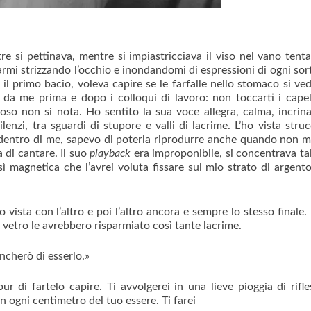
re si pettinava, mentre si impiastricciava il viso nel vano tenta
tarmi strizzando l’occhio e inondandomi di espressioni di ogni sort
il primo bacio, voleva capire se le farfalle nello stomaco si ve
 da me prima e dopo i colloqui di lavoro: non toccarti i capel
rvoso non si nota. Ho sentito la sua voce allegra, calma, incrin
lenzi, tra sguardi di stupore e valli di lacrime. L’ho vista struc
 dentro di me, sapevo di poterla riprodurre anche quando non m
 di cantare. Il suo
playback
era improponibile, si concentrava t
ì magnetica che l’avrei voluta fissare sul mio strato di argento
’ho vista con l’altro e poi l’altro ancora e sempre lo stesso finale
 vetro le avrebbero risparmiato così tante lacrime.
ancherò di esserlo.»
ur di fartelo capire. Ti avvolgerei in una lieve pioggia di rifle
n ogni centimetro del tuo essere. Ti farei