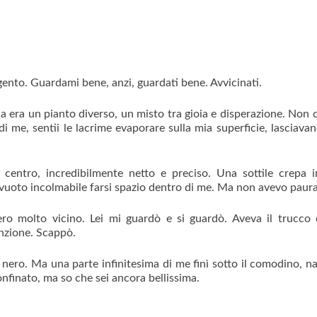
argento. Guardami bene, anzi, guardati bene. Avvicinati.
 Ma era un pianto diverso, un misto tra gioia e disperazione. Non c
di me, sentii le lacrime evaporare sulla mia superficie, lasciavan
ntro, incredibilmente netto e preciso. Una sottile crepa i
 vuoto incolmabile farsi spazio dentro di me. Ma non avevo paura
 ero molto vicino. Lei mi guardò e si guardò. Aveva il trucco 
enzione. Scappò.
i il nero. Ma una parte infinitesima di me finì sotto il comodino, n
nfinato, ma so che sei ancora bellissima.