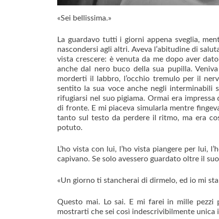
«Sei bellissima.»
La guardavo tutti i giorni appena sveglia, ment
nascondersi agli altri. Aveva l’abitudine di salu
vista crescere: è venuta da me dopo aver dato 
anche dal nero buco della sua pupilla. Veniva
morderti il labbro, l’occhio tremulo per il ne
sentito la sua voce anche negli interminabili si
rifugiarsi nel suo pigiama. Ormai era impressa
di fronte. E mi piaceva simularla mentre fingeva
tanto sul testo da perdere il ritmo, ma era cos
potuto.
L’ho vista con lui, l’ho vista piangere per lui, l
capivano. Se solo avessero guardato oltre il suo
«Un giorno ti stancherai di dirmelo, ed io mi st
Questo mai. Lo sai. E mi farei in mille pezzi p
mostrarti che sei così indescrivibilmente unica i