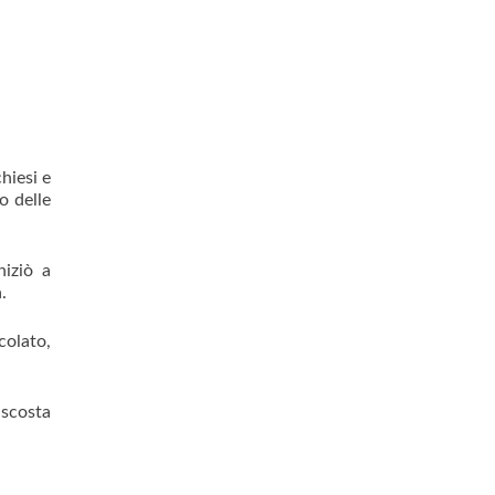
hiesi e
o delle
niziò a
.
colato,
ascosta