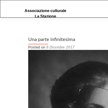
S
Associazione culturale
k
La Stazione
i
p
t
o
c
Una parte infinitesima
o
Posted on
8 Dicembre 2017
n
t
e
n
t