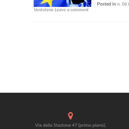
Posted in
n. 06 
Ventotene
Leave a comment
Posts
navigation
Via della Stazione 47 (primo piano),