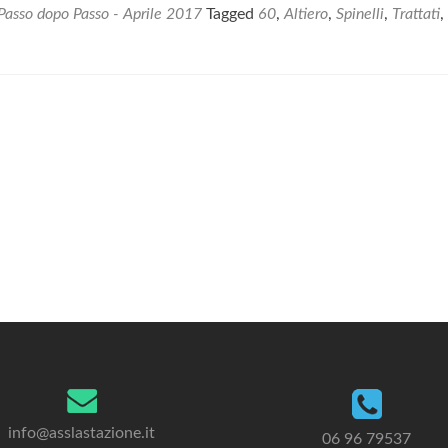
lassù,
Passo dopo Passo - Aprile 2017
Tagged
60
,
Altiero
,
Spinelli
,
Trattati
,
Altiero
vi
ringrazia
info@asslastazione.it
06 96 79537