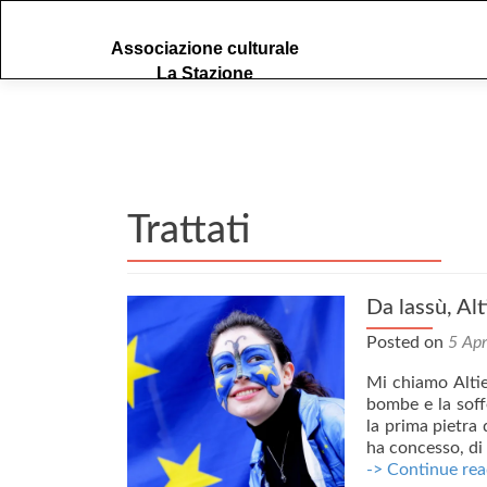
S
Associazione culturale
k
La Stazione
i
p
t
o
c
o
Trattati
n
t
e
n
Da lassù, Alt
t
Posted on
5 Apr
Mi chiamo Altie
bombe e la soff
la prima pietra
ha concesso, di 
-> Continue rea