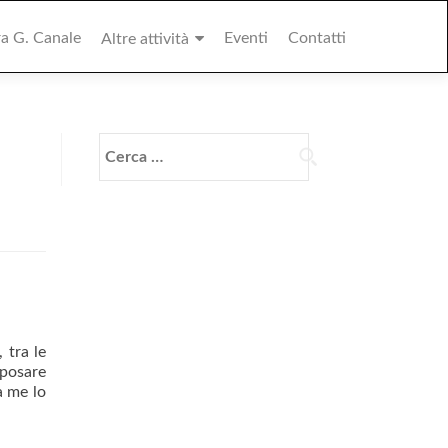
ra G. Canale
Eventi
Contatti
Altre attività
Ricerca
per:
 tra le
 posare
a me lo