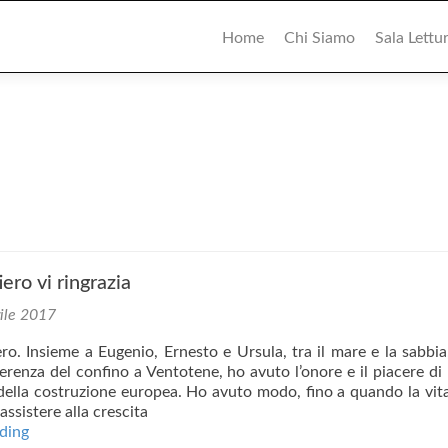
Primary
Menu
Home
Chi Siamo
Sala Lettu
iero vi ringrazia
ile 2017
ro. Insieme a Eugenio, Ernesto e Ursula, tra il mare e la sabbia,
erenza del confino a Ventotene, ho avuto l’onore e il piacere di
 della costruzione europea. Ho avuto modo, fino a quando la vit
assistere alla crescita
Da
ding