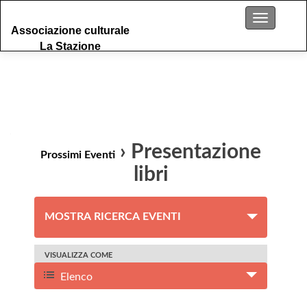
S
Menu
Associazione culturale
k
La Stazione
i
p
t
o
c
o
n
› Presentazione
t
Prossimi Eventi
e
libri
n
t
E
MOSTRA RICERCA EVENTI
v
e
E
VISUALIZZA COME
n
v
Elenco
t
e