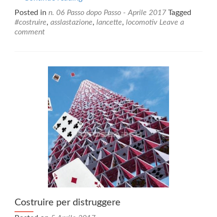
la
Posted in
n. 06 Passo dopo Passo - Aprile 2017
Tagged
paura
#costruire
,
asslastazione
,
lancette
,
locomotiv
Leave a
della
comment
salvezza
Costruire per distruggere