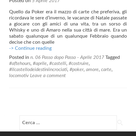
Posted on
5 Aprile 2017
Quello da Poker era il mazzo di carte che preferiva, gli
ricordava le sere d’inverno, le vacanze di Natale passate
a giocare con gli amici di una vita, tra un sorso di
Whisky e uno di Amaro nella sua città di mare. Era un
sabato qualunque di un qualunque Febbraio quando
decise che con quelle
Costruire
-> Continue reading
per
Posted in
n. 06 Passo dopo Passo - Aprile 2017
Tagged
distruggere
#aftehours
,
#aprile
,
#castelli
,
#costruire
,
#ilcastellodeidestiniincrociati
,
#poker
,
amore
,
carte
,
locomotiv
Leave a comment
Posts
navigation
Ricerca
per: