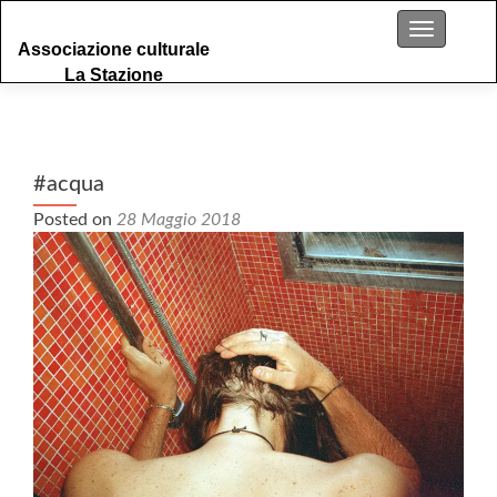
S
Menu
Associazione culturale
k
La Stazione
i
p
t
o
c
#acqua
o
Posted on
28 Maggio 2018
n
t
e
n
t