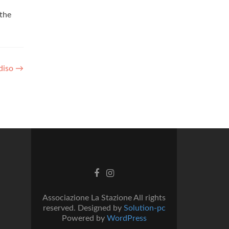
the
adiso
→
Facebook
Instagram
link
link
Associazione La Stazione All rights
reserved. Designed by
Solution-pc
Powered by
WordPress