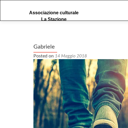
S
Associazione culturale
k
La Stazione
i
p
t
o
c
Gabriele
o
Posted on
14 Maggio 2018
n
t
e
n
t