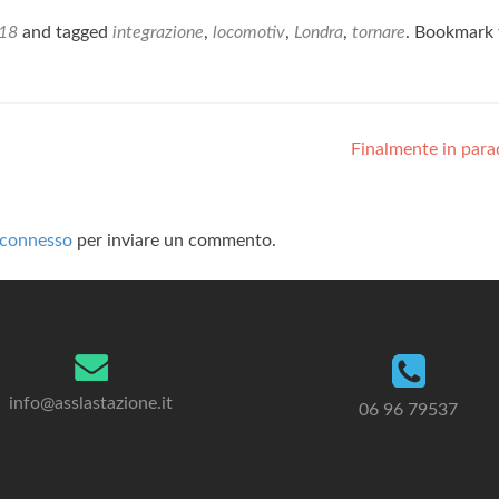
018
and tagged
integrazione
,
locomotiv
,
Londra
,
tornare
. Bookmark 
Finalmente in par
connesso
per inviare un commento.
info@asslastazione.it
06 96 79537