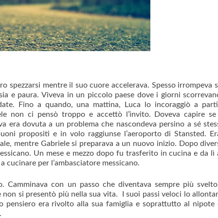
piro spezzarsi mentre il suo cuore accelerava. Spesso irrompeva s
ia e paura. Viveva in un piccolo paese dove i giorni scorrevan
lidate. Fino a quando, una mattina, Luca lo incoraggiò a part
le non ci pensò troppo e accettò l’invito. Doveva capire se
eva era dovuta a un problema che nascondeva persino a sé stes
buoni propositi e in volo raggiunse l’aeroporto di Stansted. Er
le, mentre Gabriele si preparava a un nuovo inizio. Dopo diver
messicano. Un mese e mezzo dopo fu trasferito in cucina e da lì
e a cucinare per l’ambasciatore messicano.
itmo. Camminava con un passo che diventava sempre più svelt
 non si presentò più nella sua vita. I suoi passi veloci lo allont
o pensiero era rivolto alla sua famiglia e soprattutto al nipote 
.