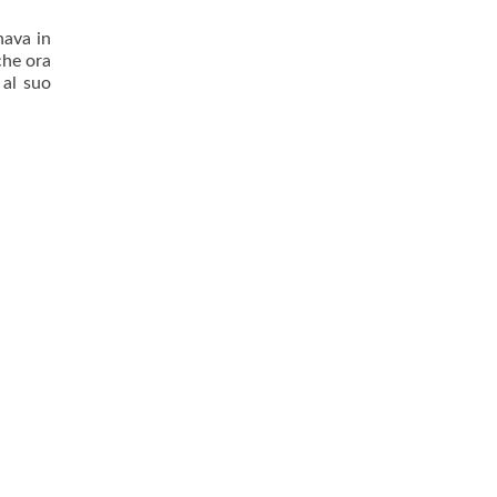
nava in
che ora
 al suo