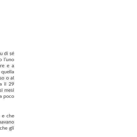
u di sé
o l’uno
ire e a
 quella
so o al
a il 29
si mesi
 a poco
o e che
anavano
che gli