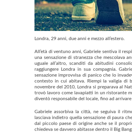
Londra, 29 anni, due anni e mezzo all’estero.
All’età di ventuno anni, Gabriele sentiva il res
una sensazione di stranezza che mescolava ans
uguale all’altro, scanditi da abitudini conso
raggiungere Londra in sua compagnia. Gabrie
sensazione improvvisa di panico che lo invad
contesto in cui abitava. Riempì la valigia di 
novembre del 2010, Londra si preparava al Nata
trovò lavoro come lavapiatti in un ristorante 
diventò responsabile del locale, fino ad arrivar
Gabriele assorbiva la città, ne seguiva il r
lasciava indietro quella sensazione di paura che
dal piccolo paese di origine anche se il propri
chiedeva se davvero abitasse dentro il Big Bang