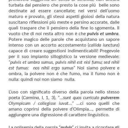
turbata dal pensiero che presto la cose più belle sono
destinate ad essere cancellate; nei versi dell’uomo
maturo e provato, gli stessi aspetti gioiosi della natura
suscitano riflessioni più meste e persino accorate, dalle
quali traspare che il pensiero della fine lo sgomenta. Il
vuoto che di noi resta altro non è che
pulvis
et
umbra
.
Potere magico delle parole che acquistano un sapore
intenso con un accorto accostamento (
callida iunctura
)
capace di creare suggestioni indimenticabili! Pregevole
per il suo impianto sillogistico la versione medievale:
“pulvis et umbra sumus, pulvis nihil est nisi fumu; sed nihil
est fumus: nos nihil ergo sumus”
Noi siamo polvere e
ombra, la polvere non è che fumo, ma il fumo non è
nulla: quindi noi non siamo nulla.
L’uso con significato diverso della parola nello stesso
poeta (
Carmina
, I, 1, 3), “
…sunt quos curriculo
pulverem
Olympicum / collegisse iuvat…” …
ci sono quelli che
amano coprirsi della polvere d’Olimpia…, permette di
aggiungere una digressione di carattere linguistico.
La polisemia della parola “
pulvis
” ci invita a ricordare gli