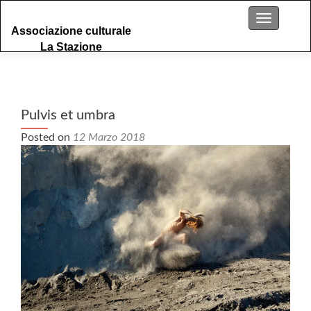
S
Menu
Associazione culturale
k
La Stazione
i
p
t
o
c
Pulvis et umbra
o
Posted on
12 Marzo 2018
n
t
e
n
t