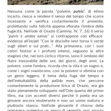
Nessuna come la parola “polvere,
pulvis
”, di etimo
incerto, riesce a rendere il senso del tempo che scorre
incessante e vanifica costantemente il presente,
proiettando sulla felicità appena sfiorata l’ombra della
fugacità. Nell’ode di Orazio (
Carmina
, IV, 7,
16
) il verso
“pulvis e umbra sumus”
si contrappone con efficace
evidenza all
’incipit
“Con le disciolte nevi torna il verde
sugli alberi e sui prati…”. Alla primavera, con i suoi
colori festosi e i profumi intensi, seguono le altre
stagioni che, nel loro ciclico ritorno, sono il simbolo del
fluire inesorabile delle ore, dei giorni, degli anni. La
polvere, come l’ombra, ricorda che la vita è un sogno e,
come i sogni svaniscono, così la polvere si elimina con
un gesto leggero. Il tema della fuga del tempo e
dell’ineluttabilità della
pallida mors
, che percorre
costantemente la produzione lirica di Orazio, era già
stato pienamente sviluppato nell’Ode quarta del primo
libro, ma con accenti diversi perché il poeta era un
giovane ancora esuberante e non un uomo maturo e
piuttosto stanco. Nell’ode giovanile il ritorno della
primavera suggeriva un senso di serenità, non ancora