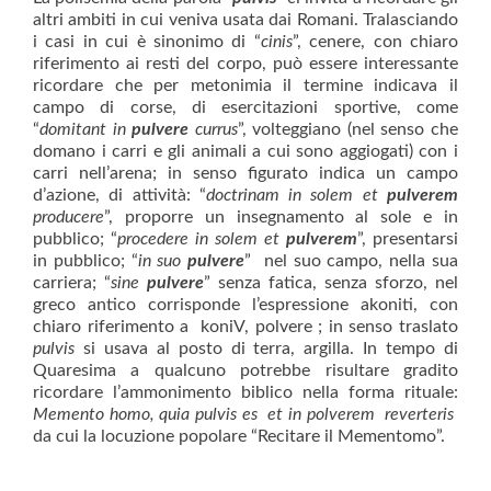
altri ambiti in cui veniva usata dai Romani. Tralasciando
i casi in cui è sinonimo di “
cinis
”, cenere, con chiaro
riferimento ai resti del corpo, può essere interessante
ricordare che per metonimia il termine indicava il
campo di corse, di esercitazioni sportive, come
“
domitant in
pulvere
currus
”, volteggiano (nel senso che
domano i carri e gli animali a cui sono aggiogati) con i
carri nell’arena; in senso figurato indica un campo
d’azione, di attività: “
doctrinam in solem et
pulverem
producere
”, proporre un insegnamento al sole e in
pubblico; “
procedere in solem et
pulverem
”, presentarsi
in pubblico; “
in suo
pulvere
”
nel suo campo, nella sua
carriera; “
sine
pulvere
” senza fatica, senza sforzo, nel
greco antico corrisponde l’espressione akoniti, con
chiaro riferimento a koniV, polvere ; in senso traslato
pulvis
si usava al posto di terra, argilla. In tempo di
Quaresima a qualcuno potrebbe risultare gradito
ricordare l’ammonimento biblico nella forma rituale:
Memento homo, quia pulvis es et in polverem reverteris
da cui la locuzione popolare “Recitare il Mementomo”.