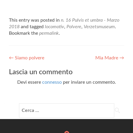
r
i
c
r
r
i
i
c
p
o
c
c
p
p
o
e
n
o
o
e
e
n
r
d
n
n
r
r
d
c
i
d
d
c
s
This entry was posted in
n. 16 Pulvis et umbra - Marzo
i
o
v
i
i
o
t
2018
and tagged
locomotiv
,
Polvere
,
Verzetsmuseum
.
v
n
i
v
v
n
a
Bookmark the
permalink
.
i
d
d
i
i
d
m
d
i
e
d
d
i
p
e
v
r
e
e
v
a
r
i
e
r
r
i
r
e
d
s
e
e
d
e
Post
←
Siamo polvere
s
e
u
s
s
e
Mia Madre
(
→
u
r
S
u
u
r
S
F
e
k
W
T
e
i
navigation
Lascia un commento
a
s
y
h
e
s
a
c
u
p
a
l
u
p
e
T
e
t
e
P
r
Devi essere
connesso
per inviare un commento.
b
w
(
s
g
i
e
o
i
S
A
r
n
i
o
t
i
p
a
t
n
k
t
a
p
m
e
u
(
e
p
(
(
r
n
Ricerca
S
r
r
S
S
e
a
per:
i
(
e
i
i
s
n
a
S
i
a
a
t
u
p
i
n
p
p
(
o
r
a
u
r
r
S
v