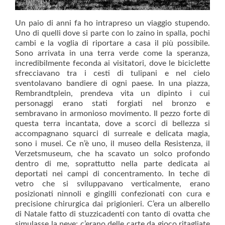
Un paio di anni fa ho intrapreso un viaggio stupendo.
Uno di quelli dove si parte con lo zaino in spalla, pochi
cambi e la voglia di riportare a casa il più possibile.
Sono arrivata in una terra verde come la speranza,
incredibilmente feconda ai visitatori, dove le biciclette
sfrecciavano tra i cesti di tulipani e nel cielo
sventolavano bandiere di ogni paese. In una piazza,
Rembrandtplein, prendeva vita un dipinto i cui
personaggi erano stati forgiati nel bronzo e
sembravano in armonioso movimento. Il pezzo forte di
questa terra incantata, dove a scorci di bellezza si
accompagnano squarci di surreale e delicata magia,
sono i musei. Ce n’è uno, il museo della Resistenza, il
Verzetsmuseum, che ha scavato un solco profondo
dentro di me, soprattutto nella parte dedicata ai
deportati nei campi di concentramento. In teche di
vetro che si sviluppavano verticalmente, erano
posizionati ninnoli e gingilli confezionati con cura e
precisione chirurgica dai prigionieri. C’era un alberello
di Natale fatto di stuzzicadenti con tanto di ovatta che
simulasse la neve; c’erano delle carte da gioco ritagliate