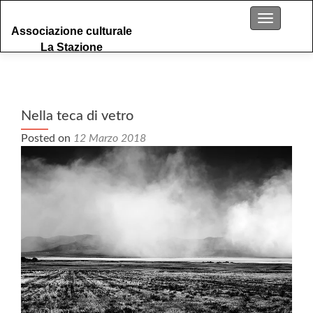
S
Menu
Associazione culturale
k
La Stazione
i
p
t
o
c
Nella teca di vetro
o
Posted on
12 Marzo 2018
n
t
e
n
t