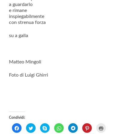
a guardarlo
e rimane
inspiegabilmente
con strenua forza
su a galla
Matteo Mingoli
Foto di Luigi Ghirri
Condividi:
F
F
C
F
F
F
F
a
a
l
a
a
a
a