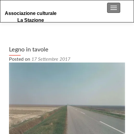
S
Menu
Associazione culturale
k
La Stazione
i
p
t
o
c
Legno in tavole
o
Posted on
17 Settembre 2017
n
t
e
n
t